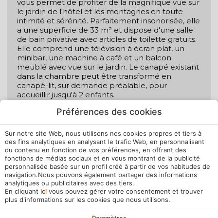
vous permet de profiter de la magnifique vue sur
le jardin de l'hôtel et les montagnes en toute
intimité et sérénité. Parfaitement insonorisée, elle
a une superficie de 33 m² et dispose d'une salle
de bain privative avec articles de toilette gratuits.
Elle comprend une télévision à écran plat, un
minibar, une machine à café et un balcon
meublé avec vue sur le jardin. Le canapé existant
dans la chambre peut être transformé en
canapé-lit, sur demande préalable, pour
accueillir jusqu'à 2 enfants.
Préférences des cookies
Canapé
Balcon
Sur notre site Web, nous utilisons nos cookies propres et tiers à
Sol en moquette
des fins analytiques en analysant le trafic Web, en personnalisant
Fenêtres insonorisées
du contenu en fonction de vos préférences, en offrant des
fonctions de médias sociaux et en vous montrant de la publicité
Bidet
personnalisée basée sur un profil créé à partir de vos habitudes de
navigation.Nous pouvons également partager des informations
analytiques ou publicitaires avec des tiers.
En cliquant
ici
vous pouvez gérer votre consentement et trouver
VOIR LA CHAMBRE
plus d'informations sur les cookies que nous utilisons.