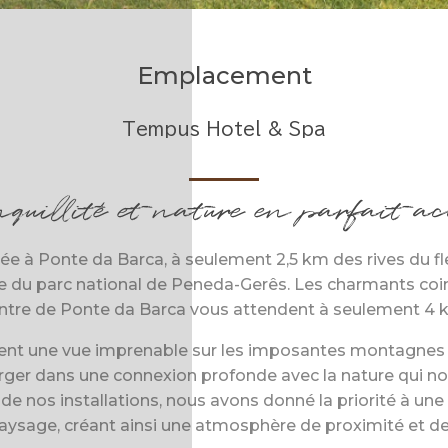
Emplacement
Tempus Hotel & Spa
quillité et nature en parfait a
uée à Ponte da Barca, à seulement 2,5 km des rives du f
e du parc national de Peneda-Gerês. Les charmants co
ntre de Ponte da Barca vous attendent à seulement 4 
ent une vue imprenable sur les imposantes montagnes 
rger dans une connexion profonde avec la nature qui nou
e nos installations, nous avons donné la priorité à un
aysage, créant ainsi une atmosphère de proximité et de