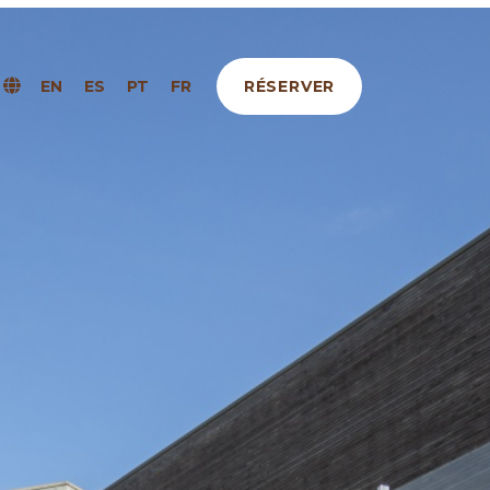
RÉSERVER
EN
ES
PT
FR