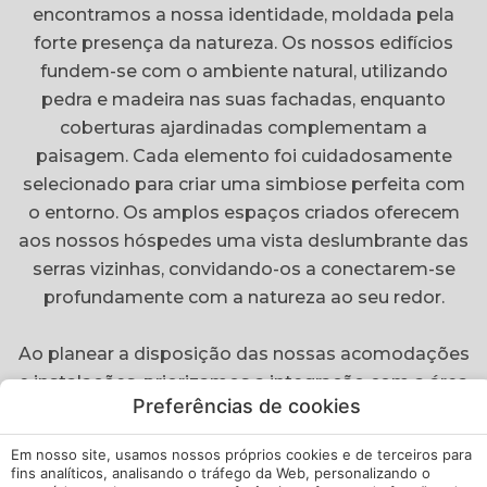
encontramos a nossa identidade, moldada pela
forte presença da natureza. Os nossos edifícios
fundem-se com o ambiente natural, utilizando
pedra e madeira nas suas fachadas, enquanto
coberturas ajardinadas complementam a
paisagem. Cada elemento foi cuidadosamente
selecionado para criar uma simbiose perfeita com
o entorno. Os amplos espaços criados oferecem
aos nossos hóspedes uma vista deslumbrante das
serras vizinhas, convidando-os a conectarem-se
profundamente com a natureza ao seu redor.
Ao planear a disposição das nossas acomodações
e instalações, priorizamos a integração com a área
Preferências de cookies
circundante, criando uma atmosfera de
proximidade e harmonia. Assim, a imagem do
Em nosso site, usamos nossos próprios cookies e de terceiros para
nosso hotel entrelaça-se inseparavelmente com a
fins analíticos, analisando o tráfego da Web, personalizando o