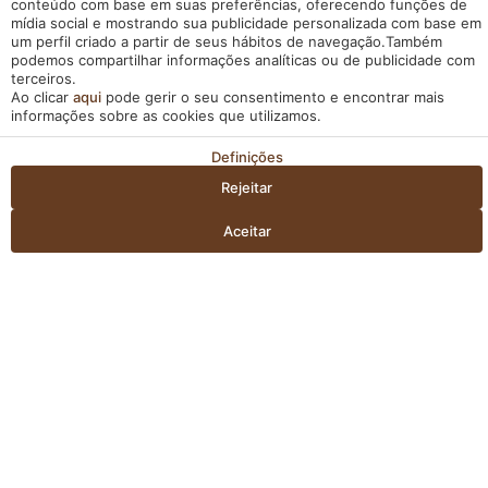
conteúdo com base em suas preferências, oferecendo funções de
natureza que o abraça. Bem-vindo ao Tempus
mídia social e mostrando sua publicidade personalizada com base em
Hotel & Spa, onde o turismo se funde com a
um perfil criado a partir de seus hábitos de navegação.Também
podemos compartilhar informações analíticas ou de publicidade com
tranquilidade em sua forma mais pura. Aqui, cada
terceiros.
momento é uma celebração da beleza e
Ao clicar
aqui
pode gerir o seu consentimento e encontrar mais
informações sobre as cookies que utilizamos.
serenidade que nos rodeiam.
Definições
Rejeitar
Aceitar
RESERVAR
Gerir a minha reserva