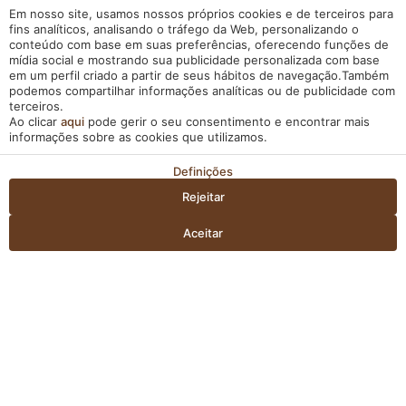
Varanda
Em nosso site, usamos nossos próprios cookies e de terceiros para
Chão de alcatifa
fins analíticos, analisando o tráfego da Web, personalizando o
conteúdo com base em suas preferências, oferecendo funções de
Banheira Hidromassagem de Design
mídia social e mostrando sua publicidade personalizada com base
Janelas antirruído
em um perfil criado a partir de seus hábitos de navegação.Também
podemos compartilhar informações analíticas ou de publicidade com
Banheira com hidromassagem
terceiros.
Bidé
Ao clicar
aqui
pode gerir o seu consentimento e encontrar mais
informações sobre as cookies que utilizamos.
Definições
Rejeitar
Aceitar
RESERVAR
Quando
Gerir a minha reserva
Quem
Quarto 1
adultos
2
Desde 13 anos