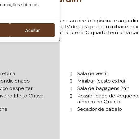
va com amenities premium, TV de ecrã plano, minibar e máq
o em plena harmonia com a natureza. O quarto tem uma ca
partilhando a mesma cama).
retária
Sala de vestir
condicionado
Minibar (custo extra)
viço despertar
Sala de bagagens 24h
veiro Efeito Chuva
Possibilidade de Pequeno
almoço no Quarto
che
Secador de cabelo