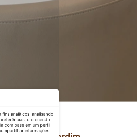
preferências, oferecendo
da com base em um perfil
ompartilhar informações
nformações sobre as
Aceitar
esso Piscina/Jardim
e terraço privado com acesso direto à piscina e ao jardim.