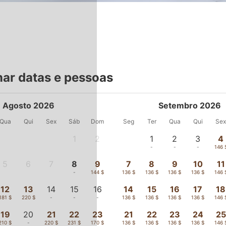
nar datas e pessoas
Agosto 2026
Setembro 2026
Qua
Qui
Sex
Sáb
Dom
Seg
Ter
Qua
Qui
Se
1
2
1
2
3
4
-
-
-
-
-
146 
5
6
7
8
9
7
8
9
10
11
-
-
-
-
144 $
136 $
136 $
136 $
136 $
146 
12
13
14
15
16
14
15
16
17
18
181 $
220 $
-
-
-
136 $
136 $
136 $
136 $
146 
19
20
21
22
23
21
22
23
24
25
210 $
-
220 $
231 $
170 $
136 $
136 $
136 $
136 $
146 
26
27
28
29
30
28
29
30
-
-
166 $
181 $
144 $
130 $
130 $
130 $