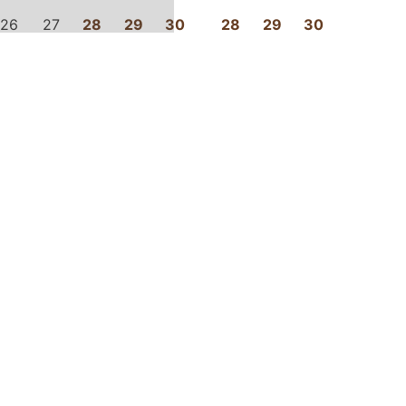
Saída
s em USD, por quarto, para 2 adultos , desde 1 noite (Impostos incluídos)
Promoção
 · 1 quarto
s@hoteltempus.com
Cham
leiros nº
Oleiros - Ponte da Barca
1
Portugal
Chama