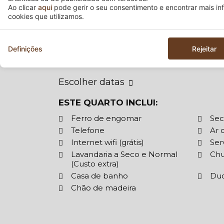
de berço. Dispõe de casa de banho privati
mobilidade reduzida. Um refúgio tranquil
pessoas (2 adultos ou 1 adulto + 1 criança 
Escolher datas
ESTE QUARTO INCLUI:
Ferro de engomar
Sec
Telefone
Ar 
Internet wifi (grátis)
Ser
Lavandaria a Seco e Normal
Chu
(Custo extra)
Casa de banho
Du
Chão de madeira