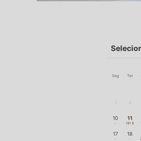
Selecio
Seg
Ter
3
4
-
-
10
11
-
181 $
17
18
-
-
24
25
-
-