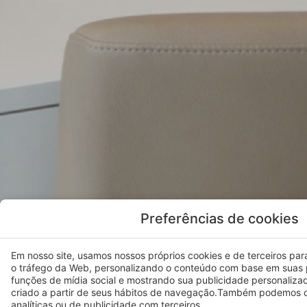
o tráfego da Web, personalizando o conteúdo com base em suas 
funções de mídia social e mostrando sua publicidade personaliza
criado a partir de seus hábitos de navegação.Também podemos c
analíticas ou de publicidade com terceiros.
Ao clicar
aqui
pode gerir o seu consentimento e encontrar mais i
cookies que utilizamos.
Definições
Rejeitar
Ver todos os quartos
Quarto
Duplo Terraço ac
A partir de
71€
por noite
Com 33m², este quarto no rés-do-chão oferec