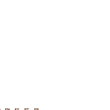
EN
ES
PT
FR